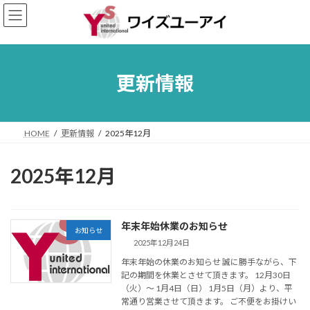
コ
ナ
ン
ビ
テ
ゲ
ン
ー
ツ
シ
へ
ョ
更新情報
ス
ン
キ
に
ッ
移
プ
動
HOME
更新情報
2025年12月
2025年12月
年末年始休業のお知らせ
お知らせ
2025年12月24日
年末年始の休業のお知らせ 誠に勝手ながら、下
記の期間を休業とさせて頂きます。 12月30日
（火）～ 1月4日（日） 1月5日（月）より、平
常通り営業させて頂きます。 ご不便をお掛けい