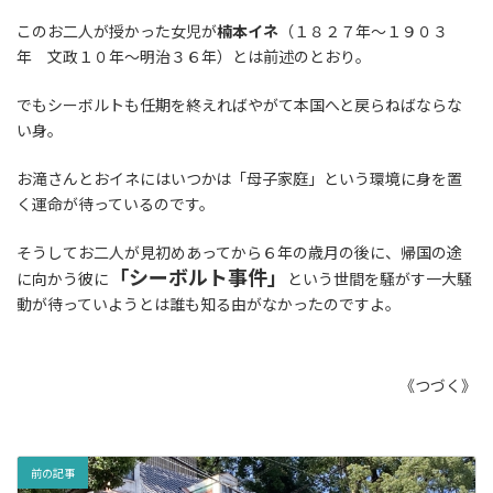
このお二人が授かった女児が
楠本イネ
（１８２７年～１９０３
年 文政１０年～明治３６年）とは前述のとおり。
でもシーボルトも任期を終えればやがて本国へと戻らねばならな
い身。
お滝さんとおイネにはいつかは「母子家庭」という環境に身を置
く運命が待っているのです。
そうしてお二人が見初めあってから６年の歳月の後に、帰国の途
「シーボルト事件」
に向かう彼に
という世間を騒がす一大騒
動が待っていようとは誰も知る由がなかったのですよ。
《つづく》
前の記事