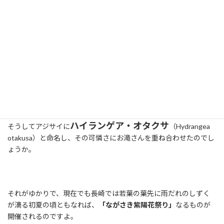
滝さん」という発音。
うまく呼べなくてもどかしくて「オタクサン、オタクサン」と呼ん
だそうです。
『日本
そうして彼が日本を離れ、３９歳の頃に編集した著作が
植物誌』
。
様々な日本の植物が欧州へと紹介されたのだけど、アジサイ属はそ
の著作の中で１４種記載されます。
ハイランゲア・オタクサ
そうしてアジサイに
（Hydrangea
otakusa）と命名し、その可憐さにお滝さんを重ね合わせたのでし
ょうか。
それがゆかりで、現在でも長崎では若葉の葉先に雨だれのしずく
が滴る初夏の頃ともなれば、
「ながさき紫陽花祭り」
なるものが
開催されるのですよ。