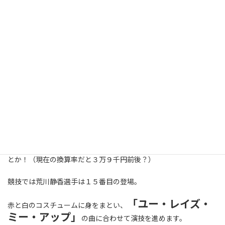
会場はトリノ市内、パラベラ競技場。
テレビやはたまた観客席の日本人たちにとっての一番の注目の競
技。
女子フィギュアスケート・ショートプログ
ラム。
安藤選手、荒川選手、村主選手が登場します。
会場となったパラベラ競技場は超満席。
参考までにこの会場のチケット代は当時２８０ユーロもしたのだ
とか！（現在の換算率だと３万９千円前後？）
競技では荒川静香選手は１５番目の登場。
「ユー・レイズ・
赤と白のコスチュームに身をまとい、
ミー・アップ」
の曲に合わせて演技を進めます。