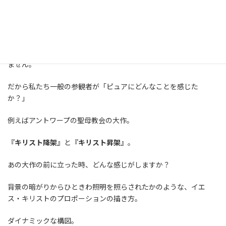
ルーベンスの作品の前に立つ時、どんな事を思いますか？
何を思っても自由ですよ。
何故ならば、美術はアカデミーや学術機関だけの所有物ではあり
ません。
だから私たち一般の参観者が「ピュアにどんなことを感じた
か？」
例えばアントワープの聖母教会の大作。
『キリスト降架』
と
『キリスト昇架』
。
あの大作の前に立った時、どんな感じがしますか？
背景の暗がりからひときわ照明を照らされたかのような、イエ
ス・キリストのプロポーションの描き方。
ダイナミックな構図。