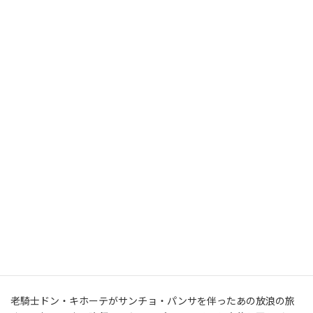
油絵（油彩画）の下描きは墨鉛筆みたいなもので描くから、修
正したい時に消しゴムでは消せないのですよ。
そんな時は固～くなったパンが消しゴム代わりに最適！
ほ～らパンは固くなったからって捨てたらいけないのですよ。
という事。
ではでは、玉ねぎはどうだろう？
スペインは随分と玉ねぎの消費量が多い国。（一人当たりの玉ね
ぎ消費量が一番多い国はアルバニアで３３kｇ）
ミゲル・デ・セルバンテスの小説、「ドン・キホーテ」を読んだ
ことはありますか？
老騎士ドン・キホーテがサンチョ・パンサを伴ったあの放浪の旅